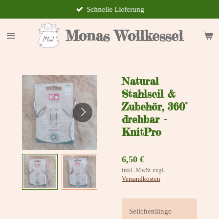
Schnelle Lieferung
Zum
Hauptinhalt
springen
Monas Wollkessel
Natural
Stahlseil &
Zubehör, 360°
drehbar -
KnitPro
6,50 €
inkl. MwSt zzgl.
Versandkosten
Seilchenlänge