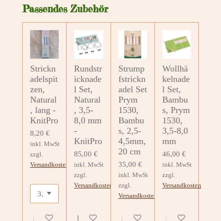
e
e
e
e
Passendes Zubehör
n
n
n
n
Strickn
Rundstr
Strump
Wollhä
adelspit
icknade
fstrickn
kelnade
zen,
l Set,
adel Set
l Set,
Natural
Natural
Prym
Bambu
, lang -
, 3,5-
1530,
s, Prym
KnitPro
8,0 mm
Bambu
1530,
-
s, 2,5-
3,5-8,0
8,20 €
KnitPro
4,5mm,
mm
inkl. MwSt
20 cm
85,00 €
46,00 €
zzgl.
35,00 €
Versandkosten
inkl. MwSt
inkl. MwSt
zzgl.
inkl. MwSt
zzgl.
Versandkosten
zzgl.
Versandkosten
Versandkosten
In den Warenkorb
In den Warenkorb
In den Warenkorb
In den Warenkorb