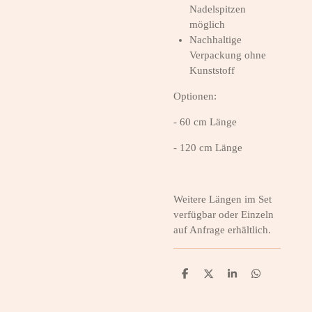
Nadelspitzen
möglich
Nachhaltige
Verpackung ohne
Kunststoff
Optionen:
- 60 cm Länge
-
120 cm Länge
Weitere Längen im Set
verfügbar oder Einzeln
auf Anfrage erhältlich.
T
T
T
T
e
e
e
e
i
i
i
i
l
l
l
l