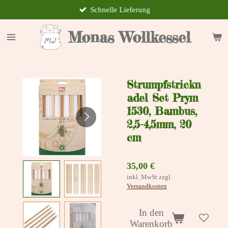
Schnelle Lieferung
Zum
Hauptinhalt
springen
Monas Wollkessel
Strumpfstrickn
adel Set Prym
1530, Bambus,
2,5-4,5mm, 20
cm
35,00 €
inkl. MwSt zzgl.
Versandkosten
In den
Warenkorb