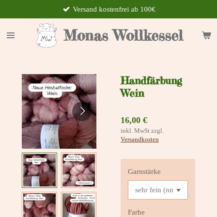
Versand kostenfrei ab 100€
Zum
Hauptinhalt
springen
Monas Wollkessel
Handfärbung
Wein
16,00 €
inkl. MwSt zzgl.
Versandkosten
Garnstärke
Farbe