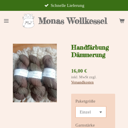
Schnelle Lieferung
Zum
Hauptinhalt
springen
Monas Wollkessel
Handfärbung
Dämmerung
16,00 €
inkl. MwSt zzgl.
Versandkosten
Paketgröße
Garnstärke