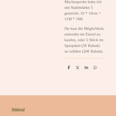
Machenprobe habe ich
mit Nadelstärke 5
gestrickt: 10 * 10cm =
11M * 18R.
Du hast die Möglichkeit,
entweder im Einzel zu
kaufen, oder 5 Stück im
Sparpaket (5€ Rabatt)
zu wählen (20€ Rabatt).
T
T
T
T
e
e
e
e
i
i
i
i
l
l
l
l
e
e
e
e
n
n
n
n
Widerruf