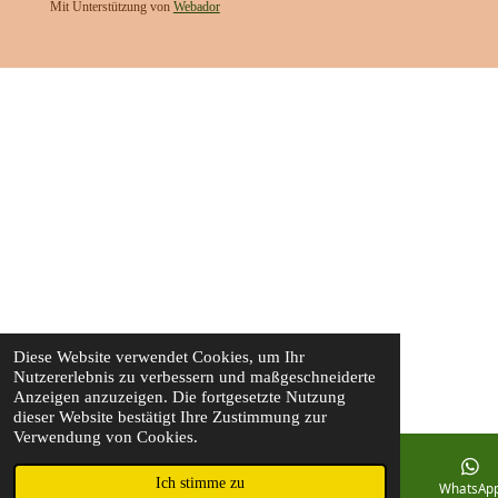
Mit Unterstützung von
Webador
Diese Website verwendet Cookies, um Ihr
Nutzererlebnis zu verbessern und maßgeschneiderte
Anzeigen anzuzeigen. Die fortgesetzte Nutzung
dieser Website bestätigt Ihre Zustimmung zur
Verwendung von Cookies.
Ich stimme zu
E-Mail
Telefon
Instagram
WhatsAp