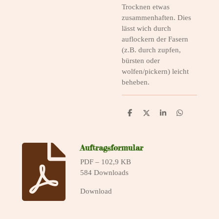
Trocknen etwas
zusammenhaften. Dies
lässt wich durch
auflockern der Fasern
(z.B. durch zupfen,
bürsten oder
wolfen/pickern) leicht
beheben.
T
T
T
T
e
e
e
e
i
i
i
i
l
l
l
l
e
e
e
e
Auftragsformular
n
n
n
n
PDF – 102,9 KB
584 Downloads
Download