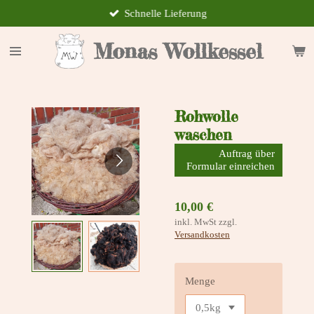
Schnelle Lieferung
Zum
Hauptinhalt
springen
Monas Wollkessel
Rohwolle
waschen
Auftrag über
Formular einreichen
10,00 €
inkl. MwSt zzgl.
Versandkosten
Menge