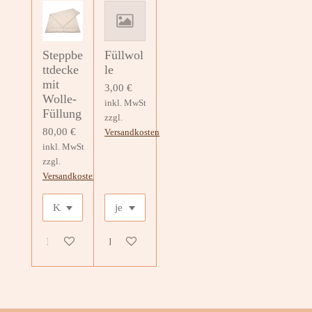
Steppbe
Füllwol
ttdecke
le
mit
3,00 €
Wolle-
inkl. MwSt
Füllung
zzgl.
80,00 €
Versandkosten
inkl. MwSt
zzgl.
Versandkosten
In den Warenkorb
In den Warenkorb