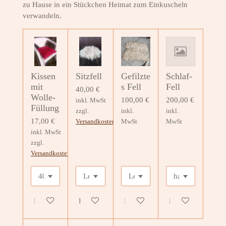
zu Hause in ein Stückchen Heimat zum Einkuscheln
verwandeln.
Kissen
Sitzfell
Gefilzte
Schlaf-
mit
s Fell
Fell
40,00 €
Wolle-
100,00 €
200,00 €
inkl. MwSt
Füllung
zzgl.
inkl.
inkl.
17,00 €
Versandkosten
MwSt
MwSt
inkl. MwSt
zzgl.
Versandkosten
Details anzeigen
In den Warenkorb
In den Warenkorb
Details anzeigen