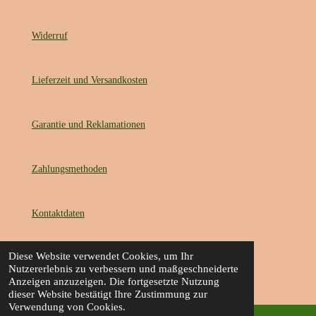
Widerruf
Lieferzeit und Versandkosten
Garantie und Reklamationen
Zahlungsmethoden
Kontaktdaten
Diese Website verwendet Cookies, um Ihr
Datenschutz
Nutzererlebnis zu verbessern und maßgeschneiderte
Anzeigen anzuzeigen. Die fortgesetzte Nutzung
dieser Website bestätigt Ihre Zustimmung zur
Impressum
Verwendung von Cookies.